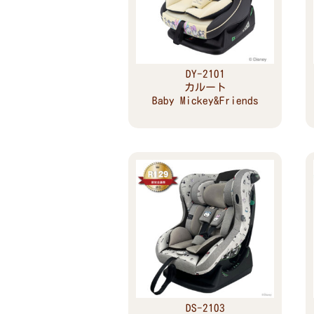
DY-2101
カルート
Baby Mickey&Friends
Read more
DS-2103