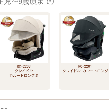
生児～9歳頃まで）
RC-2203
RC-2201
クレイドル
クレイドル カルートロング
カルートロングβ
Read more
Read more