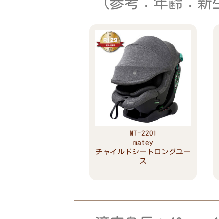
（参考：年齢：新
MT-2201
matey
チャイルドシートロングユー
ス
Read more