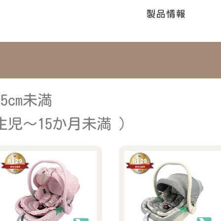
ト
5cm未満
児～15か月未満 ）