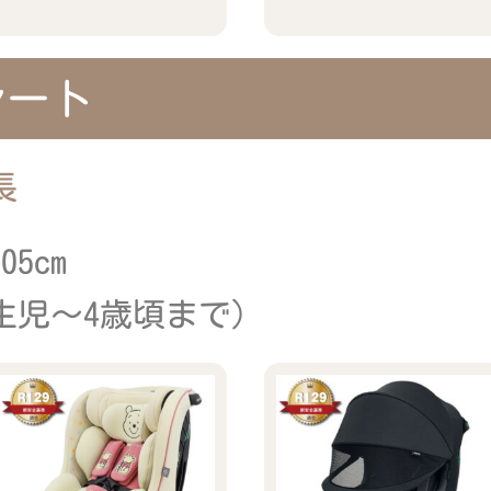
シート
長
5cm
生児～4歳頃まで）