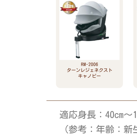
RM-2006
ターンレジェネクスト
キャノピー
Read more
適応身長：40cm～12
（参考：年齢：新