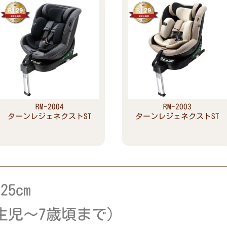
RM-2004
RM-2003
ターンレジェネクストST
ターンレジェネクストST
Read more
Read more
5cm
生児～7歳頃まで）