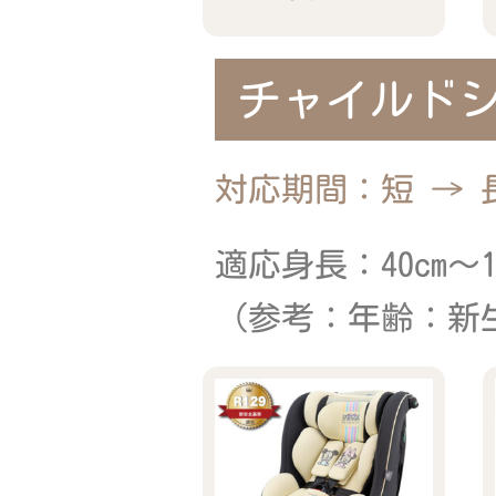
Read more
チャイルド
対応期間：短 → 
適応身長：40cm～10
（参考：年齢：新