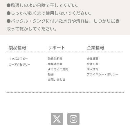
●風通しのよい日陰で干してくだい。
●しっかり乾くまで使用しないでください。
●バックル・タングに付いた水分や汚れは、しつかり拭き
取って乾かしてください。
製品情報
サポート
企業情報
キッズ＆ベビー
取扱説明書
会社概要
車種適合表
会社沿革
カーアクセサリー
よくあるご質問
求人情報
動画
プライバシー・ポリシー
お問い合わせ
企業情報