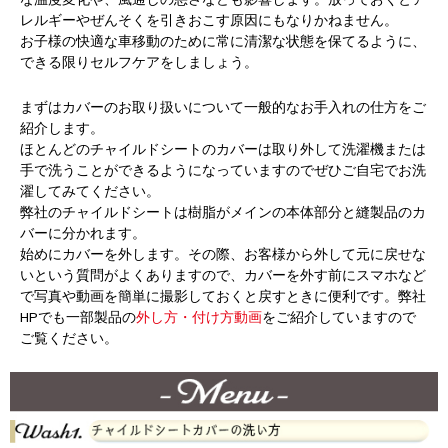
レルギーやぜんそくを引きおこす原因にもなりかねません。
お子様の快適な車移動のために常に清潔な状態を保てるように、
できる限りセルフケアをしましょう。
まずはカバーのお取り扱いについて一般的なお手入れの仕方をご
紹介します。
ほとんどのチャイルドシートのカバーは取り外して洗濯機または
手で洗うことができるようになっていますのでぜひご自宅でお洗
濯してみてください。
弊社のチャイルドシートは樹脂がメインの本体部分と縫製品のカ
バーに分かれます。
始めにカバーを外します。その際、お客様から外して元に戻せな
いという質問がよくありますので、カバーを外す前にスマホなど
で写真や動画を簡単に撮影しておくと戻すときに便利です。弊社
HPでも一部製品の
外し方・付け方動画
をご紹介していますので
ご覧ください。