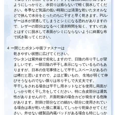
ようにしっかりと、水切りは捻らないで軽く脱水してくだ
さい。冬季など気温の低い時期には清潔な乾いたタオルな
どで挟んで水分をとったのちに干すと早く乾きます。PUレ
ザーは水が浸透してしまうとシミになる恐れがありますの
で、レザーの部分はなるべく浸水時間を短く、すすいだあ
とはすぐに脱水して表面がシミにならないように綺麗な布
で拭き取ってください。
４ ー閉じたボタンや面ファスナーは
乾きやすい状態に広げてください。
ウレタンは紫外線で劣化しますので、日陰の吊り干しが望
ましいです。一部日陰の平干し表示になっているものもあ
りますが、日本の住宅事情として平干しスペースがあるの
は稀だと思いますので、よほど重いもの、 生地が弱くて伸
びそうなものでない限りは吊り干しで大丈夫です。
平干しをされる場合は平干し用ネットなどを使用し両面が
しっかり乾く干し方をしてください。特に合皮部分は通気
性がありませんので、片面乾燥の場合カビが発生する危険
があります。肘掛け部分などの細かい部分に使用されてい
る場合は表が乾いた後に裏返してしっかり乾燥させてくだ
さい。外せない縫製品内蔵パッドがある場合も特にしっか