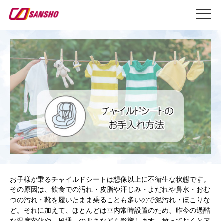
お子様が乗るチャイルドシートは想像以上に不衛生な状態です。
その原因は、飲食での汚れ・皮脂や汗じみ・よだれや鼻水・おむ
つの汚れ・靴を履いたまま乗ることも多いので泥汚れ・ほこりな
ど。それに加えて、ほとんどは車内常時設置のため、昨今の過酷
な温度変化や、風通しの悪さなども影響します。放っておくとア