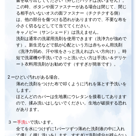
書を取り出してください（外したパッドは洗いません）。
この時、ボタンや面ファスナーがある場合は閉じて、閉じ
る相手がいないオスの面ファスナー（チクチクする側）
は、他の部分を傷つける恐れがありますので、不要な布を
小さく切るなどしてて当ててください。
キャノピー（サンシェード）は洗えません。
洗剤は通常の洗濯用洗剤を使用できます（洗浄力が強めで
す）。新生児などで肌が心配という方は赤ちゃん用洗剤
（洗浄力弱め、汗や埃をさっと洗えればいい方向け）。時
短で洗濯機や手洗いでさっと洗いたい方は手洗い＆デリケ
ート衣料用洗剤がお勧めです（すすぎが簡単です）。
2 ーひどい汚れがある場合。
薄めた洗剤をつけた布で叩くように汚れを落とす予洗いを
します。
ほとんどのカバーは生地裏にウレタンを接着してあります
ので、揉み洗いはしないでください。生地が破損する恐れ
があります。
３ ー
手洗い
で洗います。
全てを水につけずに1パーツずつ薄めた洗剤液の中に入れ
て優しく押し洗いをします。すすぎは洗剤成分が残らない