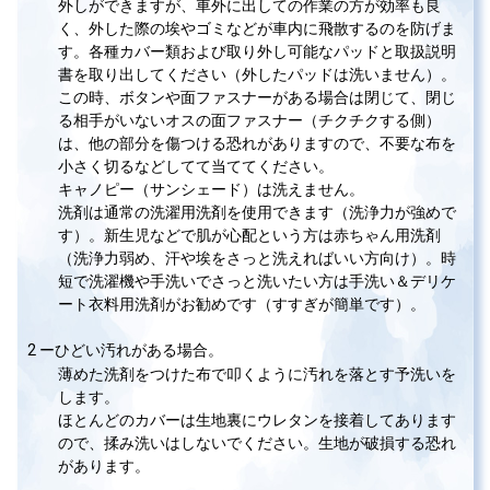
外しができますが、車外に出しての作業の方が効率も良
く、外した際の埃やゴミなどが車内に飛散するのを防げま
す。各種カバー類および取り外し可能なパッドと取扱説明
書を取り出してください（外したパッドは洗いません）。
この時、ボタンや面ファスナーがある場合は閉じて、閉じ
る相手がいないオスの面ファスナー（チクチクする側）
は、他の部分を傷つける恐れがありますので、不要な布を
小さく切るなどしてて当ててください。
キャノピー（サンシェード）は洗えません。
洗剤は通常の洗濯用洗剤を使用できます（洗浄力が強めで
す）。新生児などで肌が心配という方は赤ちゃん用洗剤
（洗浄力弱め、汗や埃をさっと洗えればいい方向け）。時
短で洗濯機や手洗いでさっと洗いたい方は手洗い＆デリケ
ート衣料用洗剤がお勧めです（すすぎが簡単です）。
2 ーひどい汚れがある場合。
薄めた洗剤をつけた布で叩くように汚れを落とす予洗いを
します。
ほとんどのカバーは生地裏にウレタンを接着してあります
ので、揉み洗いはしないでください。生地が破損する恐れ
があります。