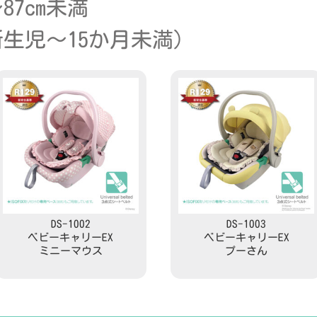
87cm未満
生児～15か月未満）
DS-1002
DS-1003
ベビーキャリーEX
ベビーキャリーEX
ミニーマウス
プーさん
Read more
Read more