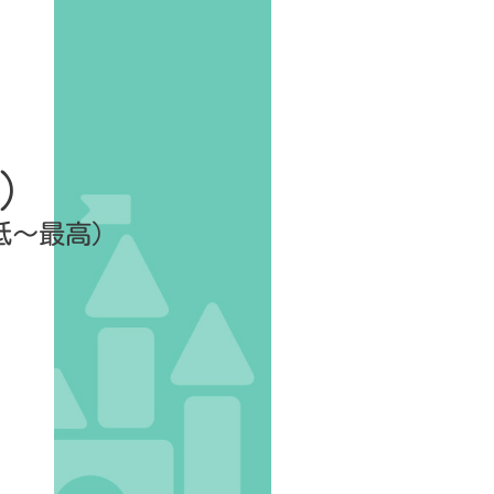
)
～最高）