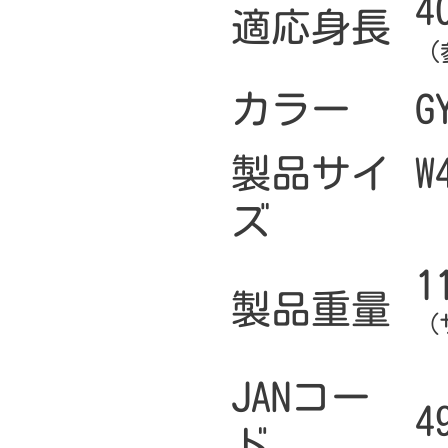
4
適応身長
（
カラー
製品サイ
W
ズ
1
製品重量
（
JANコー
4
ド