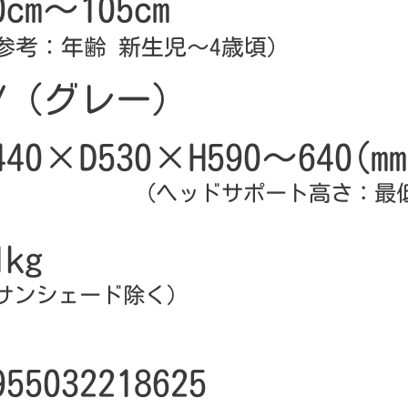
0cm～105cm
参考：年齢 新生児～4歳頃）
GY（グレー）
440×D530×H590～640(mm
（ヘッドサポート高さ：最低
1kg
サンシェード除く）
955032218625