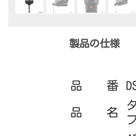
製品の仕様
品 番
D
品 名