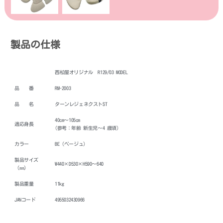
製品の仕様
西松屋オリジナル R129/03 MODEL
品 番
RM-2003
品 名
ターンレジェネクストST
40cm～105cm
適応身長
(参考：年齢 新生児～4 歳頃)
カラー
BE（ベージュ）
製品サイズ
W440×D530×H590～640
（㎜）
製品重量
11kg
JANコード
4955032430966