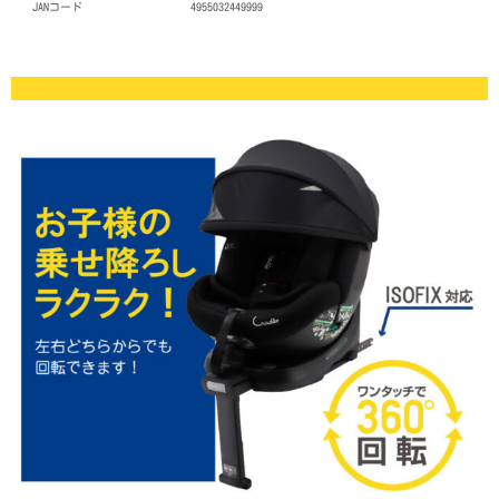
JANコード
4955032449999