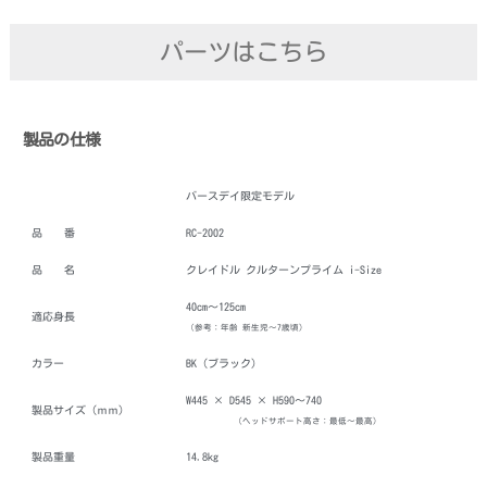
パーツはこちら
製品の仕様
バースデイ限定モデル
品 番
RC-2002
品 名
クレイドル クルターンプライム i-Size
40cm～125cm
適応身長
（参考：年齢 新生児～7歳頃）
カラー
BK（ブラック）
W445 × D545 × H590～740
製品サイズ（ｍｍ）
（ヘッドサポート高さ：最低～最高）
製品重量
14.8kg