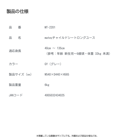
製品の仕様
品 番
MT-2201
品 名
mateyチャイルドシートロングユース
40cm ～ 135cm
適応身長
（参考：年齢 新生児～9歳頃・体重 32kg 未満）
カラー
GY（グレー）
製品サイズ（㎜）
W540×D440×H565
製品重量
6kg
JANコード
4955032434025