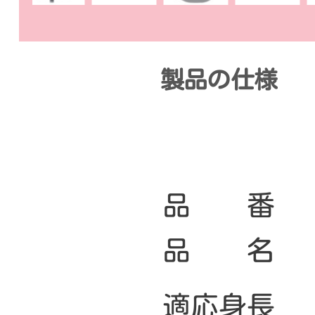
製品の仕様
品 番
品 名
適応身長