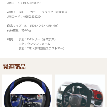
JANコード：4955032980201
品番：H-649 カラー：ブラック（在庫限り）
JANコード：4955032980294
商品サイズ：約 W370×D40×H370 (mm)
商品重量：約425ｇ
材質 表面：PVCレザー（合成皮革）
中材：ウレタンフォーム
裏面：TPE（熱可塑性エラストマー）
関連商品