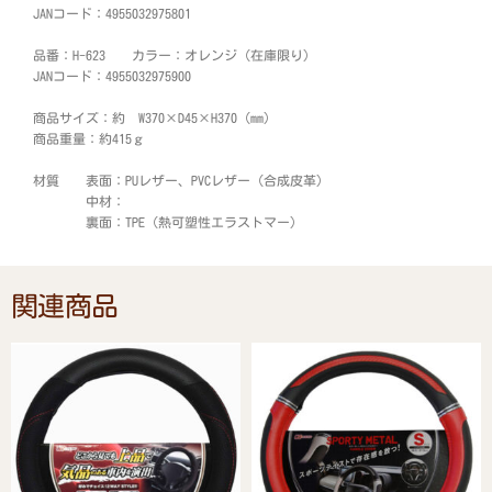
JANコード：4955032975801
品番：H-623 カラー：オレンジ（在庫限り）
JANコード：4955032975900
商品サイズ：約 W370×D45×H370 (mm)
商品重量：約415ｇ
材質 表面：PUレザー、PVCレザー（合成皮革）
中材：
裏面：TPE（熱可塑性エラストマー）
関連商品