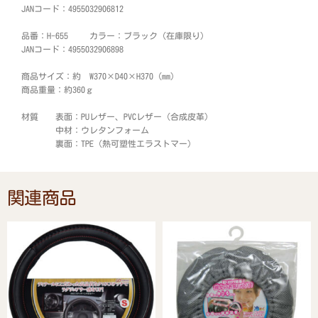
JANコード：4955032906812
品番：H-655 カラー：ブラック（在庫限り）
JANコード：4955032906898
商品サイズ：約 W370×D40×H370 (mm)
商品重量：約360ｇ
材質 表面：PUレザー、PVCレザー（合成皮革）
中材：ウレタンフォーム
裏面：TPE（熱可塑性エラストマー）
関連商品