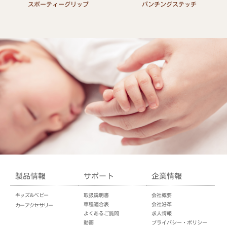
スポーティーグリップ
パンチングステッチ
Read more
Read more
製品情報
サポート
企業情報
キッズ＆ベビー
取扱説明書
会社概要
車種適合表
会社沿革
カーアクセサリー
よくあるご質問
求人情報
動画
プライバシー・ポリシー