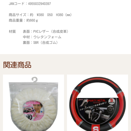
JANコード：4955032940397
商品サイズ：約 W380 D50 H380 (mm)
商品重量：約660ｇ
材質 表面：PVCレザー（合成皮革）
中材：ウレタンフォーム
裏面：SBR（合成ゴム）
関連商品