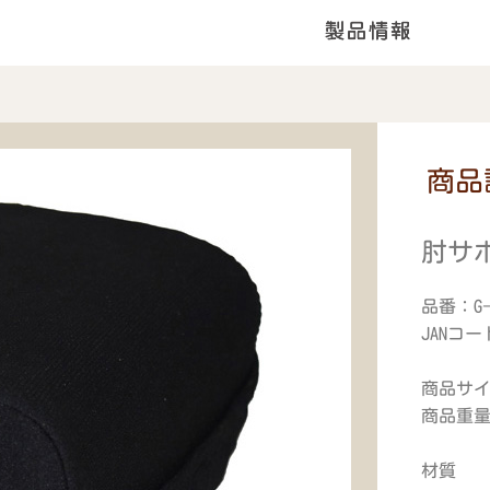
商品
肘サ
品番：G
JANコード
商品サイズ
商品重量
材質 表