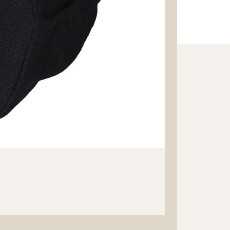
中材
裏面：