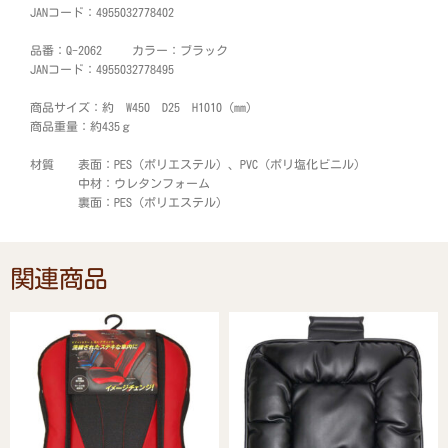
JANコード：4955032778402
品番：Q-2062 カラー：ブラック
JANコード：4955032778495
商品サイズ：約 W450 D25 H1010 (mm)
商品重量：約435ｇ
材質 表面：PES（ポリエステル）、PVC（ポリ塩化ビニル）
中材：ウレタンフォーム
裏面：PES（ポリエステル）
関連商品