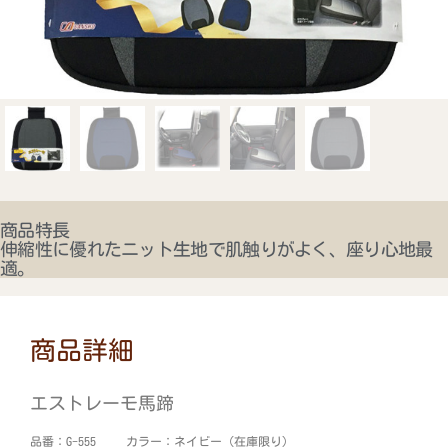
商品特長
伸縮性に優れたニット生地で肌触りがよく、座り心地最
適。
商品詳細
エストレーモ馬蹄
品番：G-555 カラー：ネイビー（在庫限り）