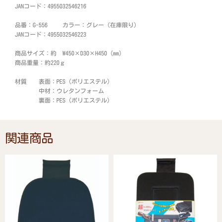
JANコード：4955032546216
品番：G-556 カラー：グレー（在庫限り）
JANコード：4955032546223
商品サイズ：約 W450×D30×H450 (mm)
商品重量：約220ｇ
材質 表面：PES（ポリエステル）
中材：ウレタンフォーム
裏面：PES（ポリエステル）
関連商品