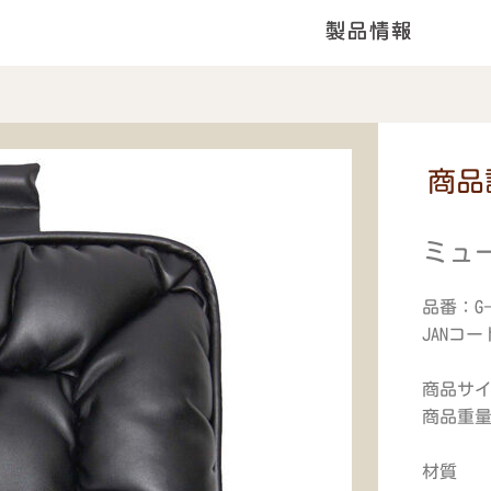
商品
ミュ
品番：G
JANコード
商品サイズ
商品重量
材質 表