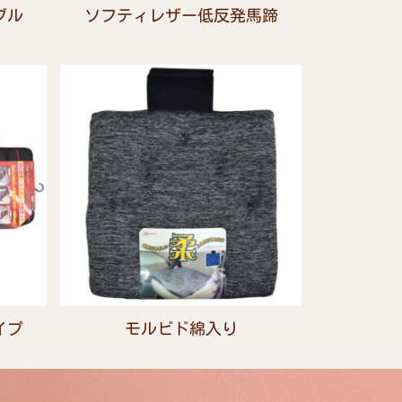
ブル
ソフティレザー低反発馬蹄
イプ
モルビド綿入り