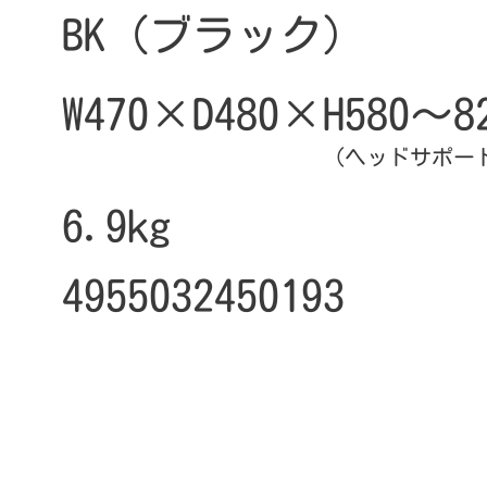
BK（ブラック）
W470×D480×H580～8
（ヘッドサポート高さ：
6.9kg
4955032450193