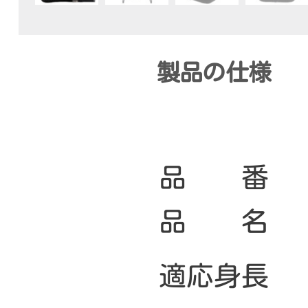
製品の仕様
品 番
品 名
適応身長