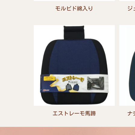
モルビド綿入り
ジ
エストレーモ馬蹄
ナ