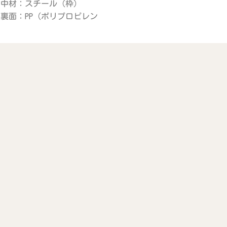
：スチール（枠）
PP（ポリプロピレン