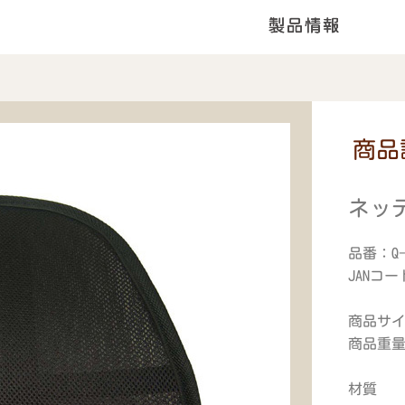
商品
ネッ
品番：Q
JANコード
商品サイズ
商品重量
材質 表