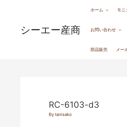
ホーム
モニ
シーエー産商
お問い合わせ
部品販売
メー
RC-6103-d3
By
tanisako