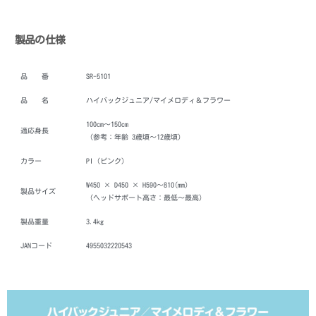
製品の仕様
品 番
SR-5101
品 名
ハイバックジュニア/マイメロディ＆フラワー
100cm～150cm
適応身長
（参考：年齢 3歳頃～12歳頃）
カラー
PI（ピンク）
W450 × D450 × H590～810(mm)
製品サイズ
（ヘッドサポート高さ：最低～最高）
製品重量
3.4kg
JANコード
4955032220543