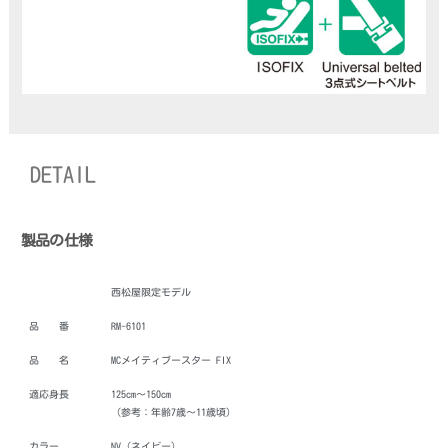
DETAIL
製品の仕様
西松屋限定モデル
品 番
RM-6101
品 名
MCメイティブースター FIX
適応身長
125cm～150cm
（参考：年齢7歳～11歳頃）
カラー
NV（ネイビー）