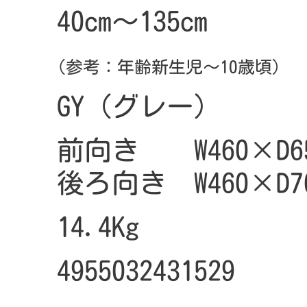
40cm～135cm
(参考：年齢新生児～10歳頃)
GY（グレー）
前向き W460×D65
後ろ向き W460×D70
14.4Kg
4955032431529