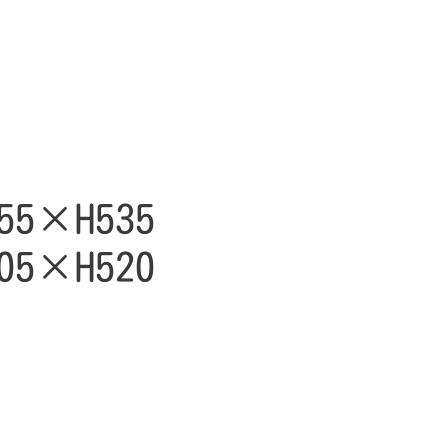
5×H535
5×H520