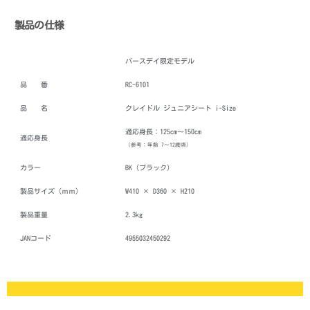
製品の仕様
バースデイ限定モデル
品 番
RC-6101
品 名
クレイドル ジュニアシート i-Size
適応身長：125cm～150cm
適応身長
（参考：年齢 7～12歳頃）
カラー
BK（ブラック）
製品サイズ（ｍｍ）
W410 × D360 × H210
製品重量
2.3kg
JANコード
4955032450292