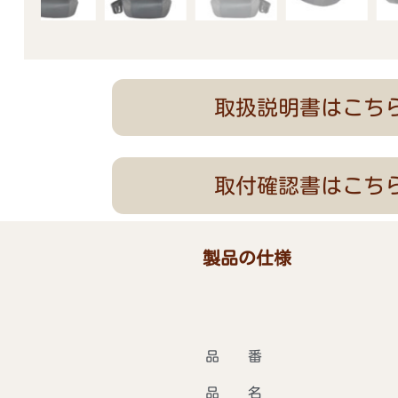
取扱説明書はこち
取付確認書はこち
製品の仕様
品 番
品 名