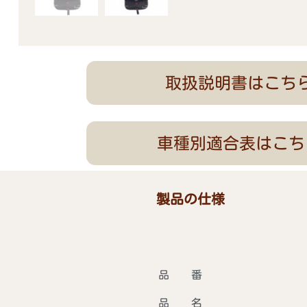
取扱説明書はこち
車種別適合表はこち
製品の仕様
品 番
品 名