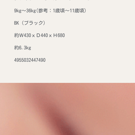
9kg～36kg(参考：1歳頃～11歳頃)
BK（ブラック）
約Ｗ430ｘＤ440ｘＨ680
約6.3kg
4955032447490