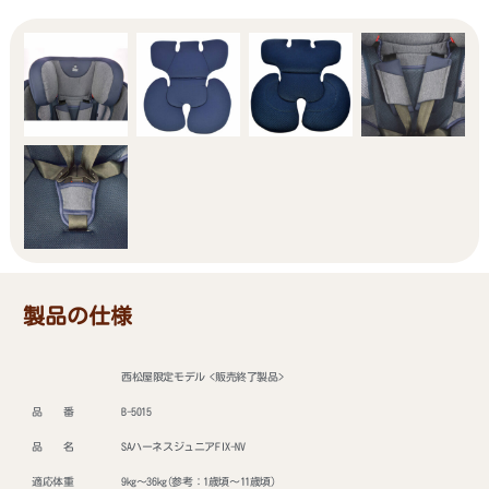
製品の仕様
西松屋限定モデル <販売終了製品>
品 番
B-5015
品 名
SAハーネスジュニアFIX-NV
適応体重
9kg～36kg(参考：1歳頃～11歳頃)