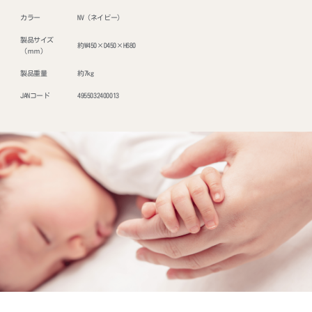
カラー
NV（ネイビー）
製品サイズ
約W450×D450×H680
（ｍｍ）
製品重量
約7kg
JANコード
4955032400013