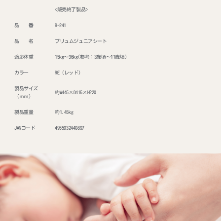
<販売終了製品>
品 番
B-241
品 名
プリュムジュニアシート
適応体重
15kg～36kg(参考：3歳頃～11歳頃)
カラー
RE（レッド)
製品サイズ
約W445×D415×H220
（ｍｍ）
製品重量
約1.45kg
JANコード
4955032440897