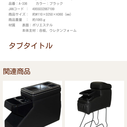
品番：A-336 カラー：ブラック
JANコード ： 4955032867199
商品サイズ： 約W110×D250×H360 (mm)
商品重量 ： 約1065ｇ
材質 表面：ポリエステル
本体主材：合板、ウレタンフォーム
タブタイトル
関連商品