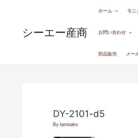
ホーム
モニ
シーエー産商
お問い合わせ
部品販売
メー
DY-2101-d5
By
tanisako